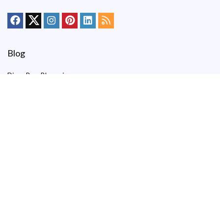
Blog
Dicas Para Blogueiros
WordPress
Hospedagem de Sites
Marketing Digital
SEO
Hospedagem por Tipo
Hospedagem Compartilhada
Hospedagem Grátis
Hospedagem WordPress
Hospedagem WordPress Gerenciada