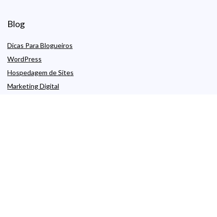
Blog
Dicas Para Blogueiros
WordPress
Hospedagem de Sites
Marketing Digital
SEO
Hospedagem por Tipo
Hospedagem Compartilhada
Hospedagem Grátis
Hospedagem WordPress
Hospedagem WordPress Gerenciada
Hospedagem VPS
Servidor Dedicado