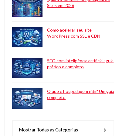
Sites em 2026
Como acelerar seu site
WordPress com SSL e CDN
SEO com inteligência artificial: guia
prático e completo
O que é hospedagem n8n? Um guia
completo
Mostrar Todas as Categorias