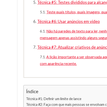
Técnica #5: Testes divididos para alcan
Teste quais títulos, quais imagens, qu
Técnica #6: Usar anúncios em vídeo
Não há paredes de texto para ler, nen
mensagem apenas assistindo alguns segun
Técnica #7: Atualizar criativos de anún
A lição importante a ser observada a
com aparência recente.
Índice
Técnica #1: Definir um limite de lance
Técnica #2: Faça com que mais pessoas se envolvam 