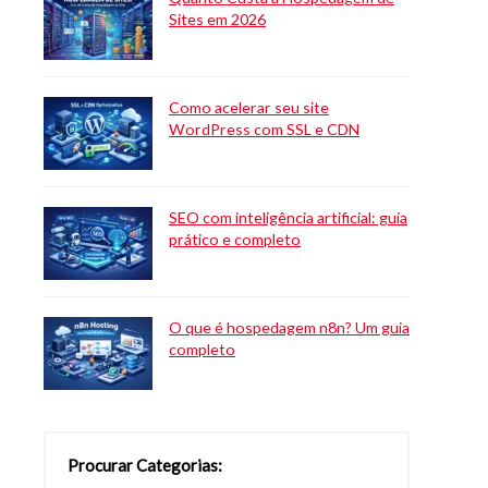
Sites em 2026
Como acelerar seu site
WordPress com SSL e CDN
SEO com inteligência artificial: guia
prático e completo
O que é hospedagem n8n? Um guia
completo
Procurar Categorias: